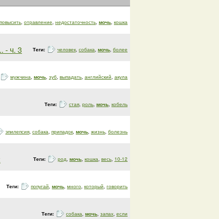
повысить
,
отравление
,
недостаточность
,
мочь
,
кошка
 - ч. 3
Теги:
человек
,
собака
,
мочь
,
более
мужчина
,
мочь
,
зуб
,
выпадать
,
английский
,
акула
Теги:
стая
,
роль
,
мочь
,
кобель
эпилепсия
,
собака
,
припадок
,
мочь
,
жизнь
,
болезнь
2
Теги:
род
,
мочь
,
кошка
,
весь
,
10-12
Теги:
попугай
,
мочь
,
много
,
который
,
говорить
Теги:
собака
,
мочь
,
запах
,
если