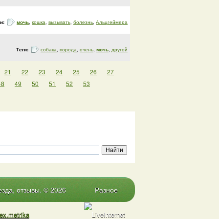
ги:
мочь
,
кошка
,
вызывать
,
болезнь
,
Альцгеймера
Теги:
собака
,
порода
,
очень
,
мочь
,
другой
21
22
23
24
25
26
27
48
49
50
51
52
53
зда, отзывы. © 2026
Разное