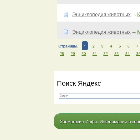
Энциклопедия животных
К
→
Энциклопедия животных
М
→
Страницы:
1
2
3
4
5
6
7
28
29
30
31
32
33
34
3
Поиск Яндекс
Зоомагазин Инфо. Информация о зоома