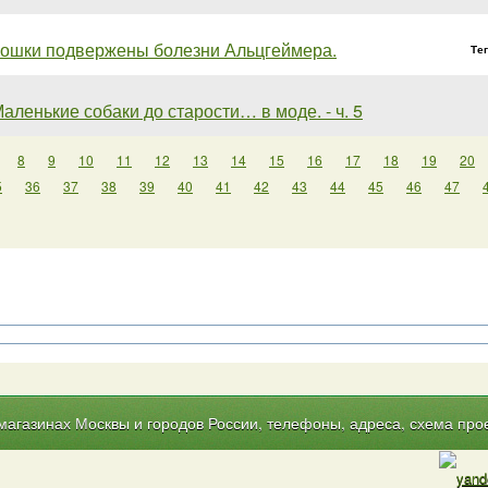
ошки подвержены болезни Альцгеймера.
Те
аленькие собаки до старости… в моде. - ч. 5
8
9
10
11
12
13
14
15
16
17
18
19
20
5
36
37
38
39
40
41
42
43
44
45
46
47
газинах Москвы и городов России, телефоны, адреса, схема прое