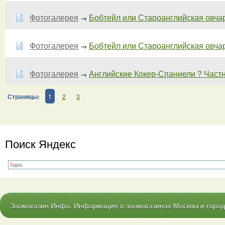
Фотогалерея
Бобтейл или Староанглийская овчарк
→
Фотогалерея
Бобтейл или Староанглийская овчарк
→
Фотогалерея
Английские Кокер-Спаниели ? Част
→
Страницы:
1
2
3
Поиск Яндекс
Зоомагазин Инфо. Информация о зоомагазинах Москвы и городо