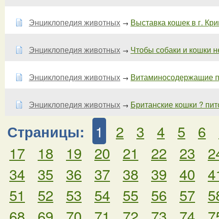
Энциклопедия животных
Выставка кошек в г. Кри
→
Энциклопедия животных
Чтобы собаки и кошки не 
→
Энциклопедия животных
Витаминосодержащие пр
→
Энциклопедия животных
Британские кошки ? пи
→
1
2
3
4
5
6
Страницы:
17
18
19
20
21
22
23
2
34
35
36
37
38
39
40
4
51
52
53
54
55
56
57
5
68
69
70
71
72
73
74
7