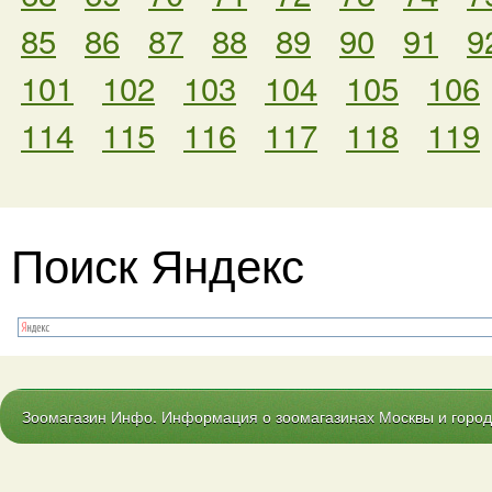
85
86
87
88
89
90
91
9
101
102
103
104
105
106
114
115
116
117
118
119
Поиск Яндекс
Зоомагазин Инфо. Информация о зоомагазинах Москвы и городо