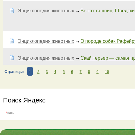
Энциклопедия животных
Вестготашпиц: Шведский 
→
Энциклопедия животных
О породе собак Рафейру 
→
Энциклопедия животных
Скай терьер — самая пре
→
Страницы:
1
2
3
4
5
6
7
8
9
10
Поиск Яндекс