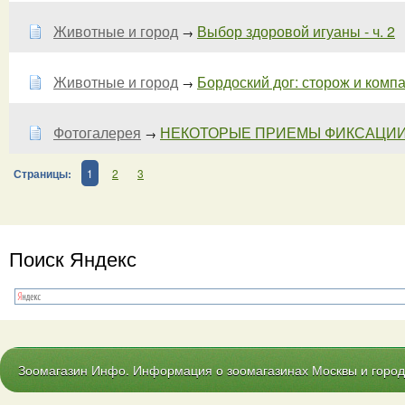
Животные и город
Выбор здоровой игуаны - ч. 2
→
Животные и город
Бордоский дог: сторож и компан
→
Фотогалерея
НЕКОТОРЫЕ ПРИЕМЫ ФИКСАЦИИ
→
Страницы:
1
2
3
Поиск Яндекс
Зоомагазин Инфо. Информация о зоомагазинах Москвы и городо