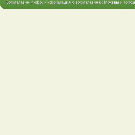
Зоомагазин Инфо. Информация о зоомагазинах Москвы и городо