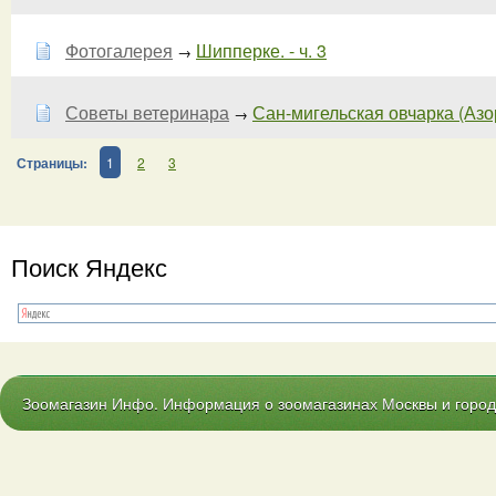
Фотогалерея
Шипперке. - ч. 3
→
Советы ветеринара
Сан-мигельская овчарка (Азорс
→
Страницы:
1
2
3
Поиск Яндекс
Зоомагазин Инфо. Информация о зоомагазинах Москвы и городо