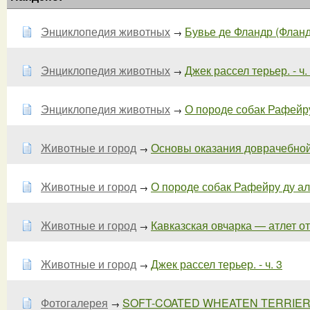
Энциклопедия животных
Бувье де Фландр (Фландр
→
Энциклопедия животных
Джек рассел терьер. - ч.
→
Энциклопедия животных
О породе собак Рафейру 
→
Животные и город
Основы оказания доврачебной 
→
Животные и город
О породе собак Рафейру ду але
→
Животные и город
Кавказская овчарка — атлет от 
→
Животные и город
Джек рассел терьер. - ч. 3
→
Фотогалерея
SOFT-COATED WHEATEN TERRIE
→