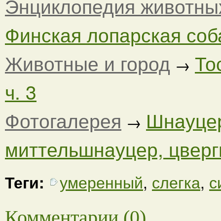
Энциклопедия животны
Финская лопарская соба
Животные и город
То
→
ч. 3
Фотогалерея
Шнауцер
→
миттельшнауцер, цвергш
Теги:
умеренный
,
слегка
,
с
Комментарии (0)