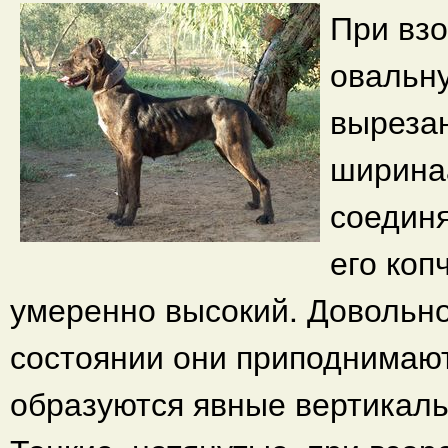
При вз
овальн
выреза
ширинаа
соединя
его коп
умеренно высокий. Довольн
состоянии они приподнимают
образуются явные вертикаль