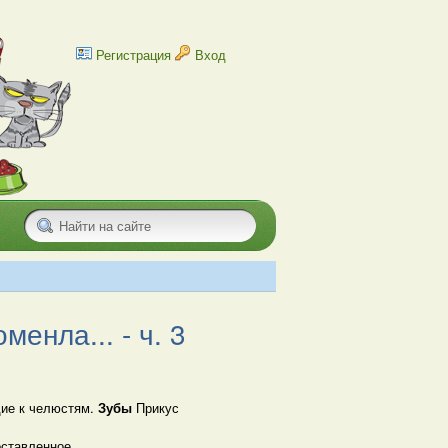
Регистрация
Вход
енла... - ч. 3
ие к челюстям.
Зубы
Прикус
оставленное.