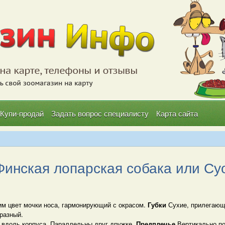
Купи-продай
Задать вопрос специалисту
Карта сайта
инская лопарская собака или Суом
им цвет мочки носа, гармонирующий с окрасом.
Губки
Сухие, прилегающ
разный.
вдоль корпуса. Параллельны друг дружке.
Предплечье
Вертикально п