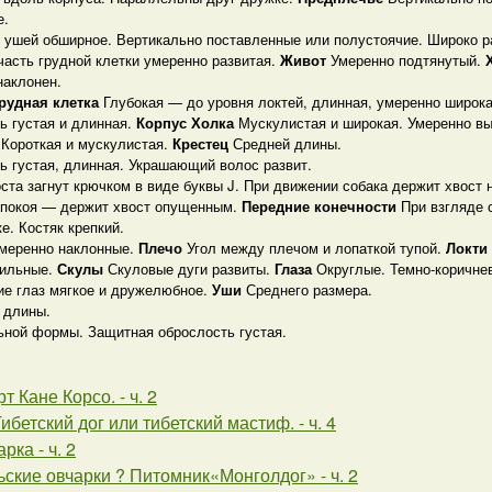
е.
 ушей обширное. Вертикально поставленные или полустоячие. Широко 
часть грудной клетки умеренно развитая.
Живот
Умеренно подтянутый.
наклонен.
рудная клетка
Глубокая — до уровня локтей, длинная, умеренно широк
ь густая и длинная.
Корпус
Холка
Мускулистая и широкая. Умеренно в
а
Короткая и мускулистая.
Крестец
Средней длины.
ь густая, длинная. Украшающий волос развит.
ста загнут крючком в виде буквы J. При движении собака держит хвост н
 покоя — держит хвост опущенным.
Передние конечности
При взгляде 
е. Костяк крепкий.
меренно наклонные.
Плечо
Угол между плечом и лопаткой тупой.
Локти
сильные.
Скулы
Скуловые дуги развиты.
Глаза
Округлые. Темно-коричнев
ие глаз мягкое и дружелюбное.
Уши
Среднего размера.
 длины.
ьной формы. Защитная оброслость густая.
т Кане Корсо. - ч. 2
Тибетский дог или тибетский мастиф. - ч. 4
рка - ч. 2
ские овчарки ? Питомник«Монголдог» - ч. 2