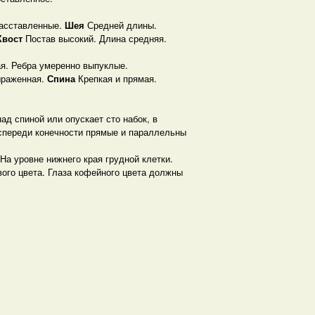
расставленные.
Шея
Средней длины.
Хвост
Постав высокий. Длина средняя.
ая. Ребра умеренно выпуклые.
ыраженная.
Спина
Крепкая и прямая.
ад спиной или опускает сто набок, в
спереди конечности прямые и параллельны
На уровне нижнего края грудной клетки.
ого цвета. Глаза кофейного цвета должны