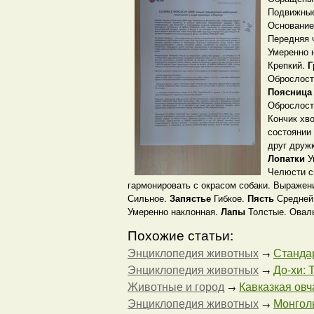
Подвижны
Основание
Передняя 
Умеренно 
Крепкий.
Г
Оброслост
Поясниц
Оброслост
Кончик хво
состоянии
друг дружк
Лопатки
У
Челюсти 
гармонировать с окрасом собаки. Выражен
Сильное.
Запястье
Гибкое.
Пясть
Средней
Умеренно наклонная.
Лапы
Толстые. Овал
Похожие статьи:
Энциклопедия животных
Стандар
→
Энциклопедия животных
До-хи: 
→
Животные и город
Кавказкая овча
→
Энциклопедия животных
Монголь
→