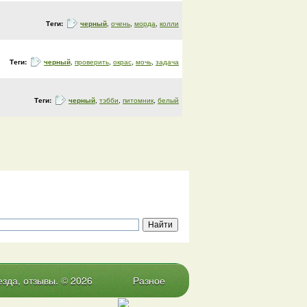
Теги:
черный
,
очень
,
морда
,
колли
Теги:
черный
,
проверить
,
окрас
,
мочь
,
задача
Теги:
черный
,
тэбби
,
питомник
,
белый
зда, отзывы. © 2026
Разное