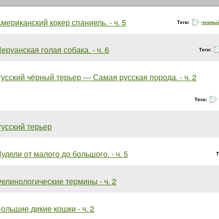
мериканский кокер спаниель. - ч. 5
Теги:
черны
еруанская голая собака. - ч. 6
Теги:
усский чёрный терьер — Самая русская порода. - ч. 2
Теги:
усский терьер
удели от малого до большого. - ч. 5
Т
елинологические термины - ч. 2
ольшие дикие кошки - ч. 2