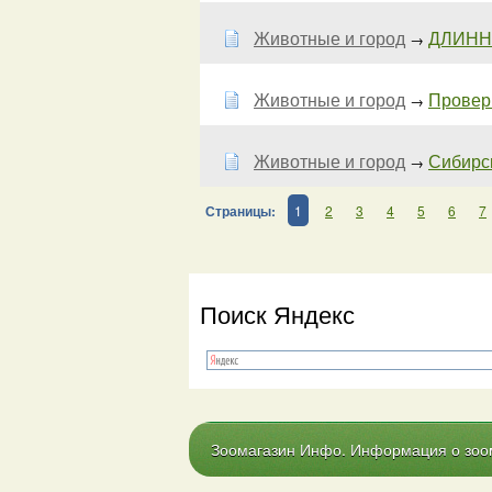
Животные и город
ДЛИНН
→
Животные и город
Проверк
→
Животные и город
Сибирс
→
Страницы:
1
2
3
4
5
6
7
Поиск Яндекс
Зоомагазин Инфо. Информация о зоома