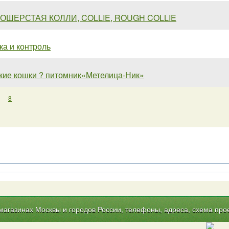
ОШЕРСТАЯ КОЛЛИ, COLLIE, ROUGH COLLIE
а и контроль
кие кошки ? питомник«Метелица-Ник»
8
газинах Москвы и городов России, телефоны, адреса, схема прое