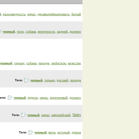
й
,
разновидность
,
окрас
,
дисквалифицировать
,
белый
черный
,
тело
,
собака
,
конечности
,
задний
,
должен
черный
,
терьер
,
собака
,
порода
,
любитель
,
качество
Теги:
черный
,
терьер
,
русский
,
порода
еги:
черный
,
пудель
,
окрас
,
коричневый
,
должен
Теги:
черный
,
окрас
,
европейский
,
Tabby
Теги:
черный
,
мочь
,
который
,
длина