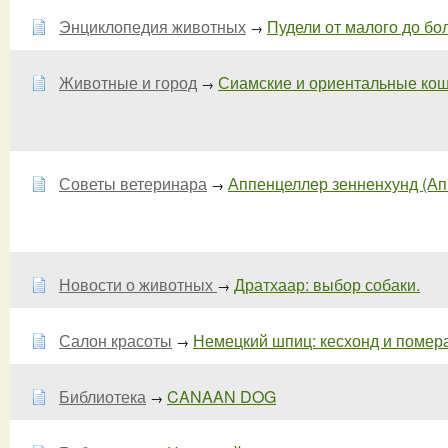
Энциклопедия животных
Пудели от малого до боль
→
Животные и город
Сиамские и ориентальные кошки
→
Советы ветеринара
Аппенцеллер зенненхунд (Аппе
→
Новости о животных
Дратхаар: выбор собаки.
→
Салон красоты
Немецкий шпиц: кесхонд и померан
→
Библиотека
CANAAN DOG
→