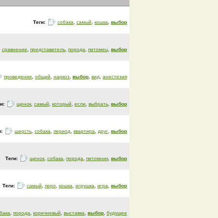
Теги:
собака
,
самый
,
кошка
,
выбор
сравнение
,
представитель
,
порода
,
питомец
,
выбор
проведение
,
общий
,
наркоз
,
выбор
,
вид
,
анестезия
ги:
щенок
,
самый
,
который
,
если
,
выбрать
,
выбор
и:
шерсть
,
собака
,
период
,
квартира
,
друг
,
выбор
Теги:
щенок
,
собака
,
порода
,
питомник
,
выбор
Теги:
самый
,
перо
,
кошка
,
игрушка
,
игра
,
выбор
бака
,
порода
,
коричневый
,
выставка
,
выбор
,
будущее