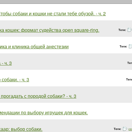
тобы собаки и кошки не стали тебе обузой. - ч. 2
а кошек: формат судейства оpen square-ring.
Теги:
ника и клиника общей анестезии
Теги:
- ч. 3
Те
собаки. - ч. 3
Тег
 прогадать с породой собаки? - ч. 3
ендации по выбору игрушек для кошек.
аар: выбор собаки.
Теги:
со