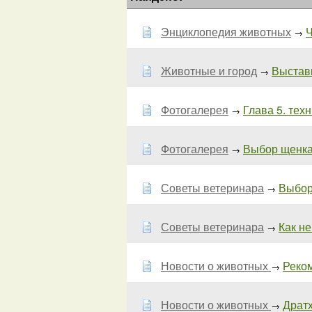
Энциклопедия животных
Ч
→
Животные и город
Выставк
→
Фотогалерея
Глава 5. тех
→
Фотогалерея
Выбор щенка 
→
Советы ветеринара
Выбор 
→
Советы ветеринара
Как не
→
Новости о животных
Реком
→
Новости о животных
Дратх
→