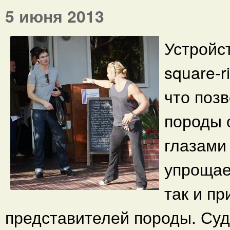
5 июня 2013
Устройс
square-r
что поз
породы 
глазами 
упрощае
так и п
представителей породы. Су