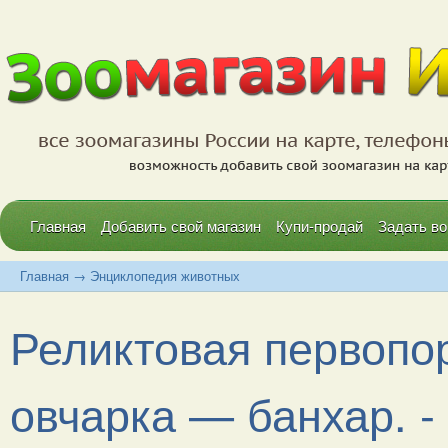
Главная
Добавить свой магазин
Купи-продай
Задать во
Главная
→
Энциклопедия животных
Реликтовая первопор
овчарка — банхар. - 