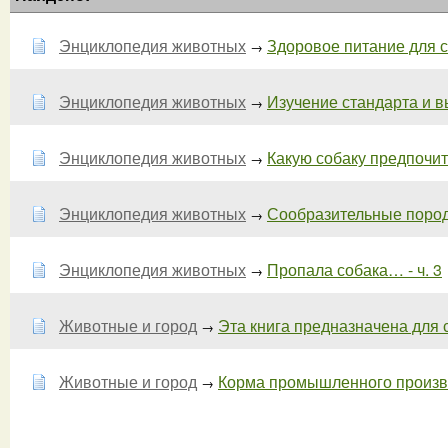
Энциклопедия животных
Здоровое питание для с
→
Энциклопедия животных
Изучение стандарта и 
→
Энциклопедия животных
Какую собаку предпочит
→
Энциклопедия животных
Сообразительные породы
→
Энциклопедия животных
Пропала собака… - ч. 3
→
Животные и город
Эта книга предназначена для с
→
Животные и город
Корма промышленного производ
→