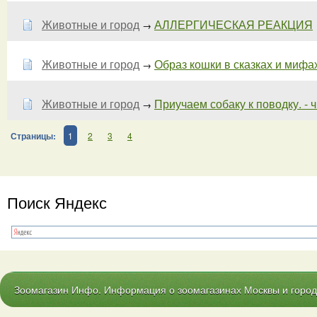
Животные и город
АЛЛЕРГИЧЕСКАЯ РЕАКЦИЯ
→
Животные и город
Образ кошки в сказках и мифах
→
Животные и город
Приучаем собаку к поводку. - ч
→
Страницы:
1
2
3
4
Поиск Яндекс
Зоомагазин Инфо. Информация о зоомагазинах Москвы и городо