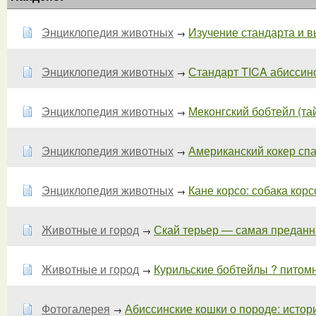
Энциклопедия животных
Изучение стандарта и 
→
Энциклопедия животных
Стандарт TICA абиссинск
→
Энциклопедия животных
Меконгский бобтейл (тай
→
Энциклопедия животных
Американский кокер спа
→
Энциклопедия животных
Кане корсо: собака корсо.
→
Животные и город
Скай терьер — самая преданная
→
Животные и город
Курильские бобтейлы ? питомни
→
Фотогалерея
Абиссинские кошки о породе: истори
→