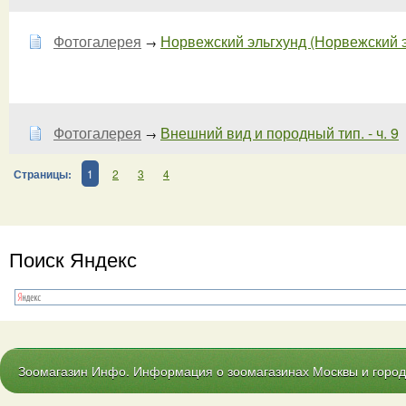
Фотогалерея
Норвежский эльгхунд (Норвежский эл
→
Фотогалерея
Внешний вид и породный тип. - ч. 9
→
Страницы:
1
2
3
4
Поиск Яндекс
Зоомагазин Инфо. Информация о зоомагазинах Москвы и городо