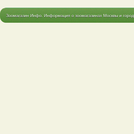
Зоомагазин Инфо. Информация о зоомагазинах Москвы и городо