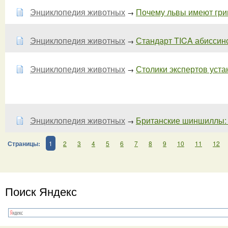
Энциклопедия животных
Почему львы имеют грив
→
Энциклопедия животных
Стандарт TICA абиссинск
→
Энциклопедия животных
Столики экспертов устан
→
Энциклопедия животных
Британские шиншиллы: 
→
Страницы:
1
2
3
4
5
6
7
8
9
10
11
12
Поиск Яндекс