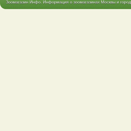
Зоомагазин Инфо. Информация о зоомагазинах Москвы и городо