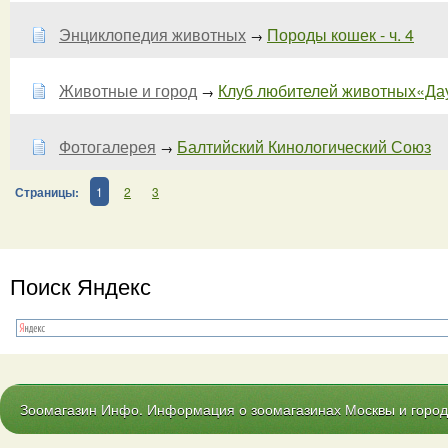
Энциклопедия животных
Породы кошек - ч. 4
→
Животные и город
Клуб любителей животных«Да
→
Фотогалерея
Балтийский Кинологический Союз
→
Страницы:
1
2
3
Поиск Яндекс
Зоомагазин Инфо. Информация о зоомагазинах Москвы и городо