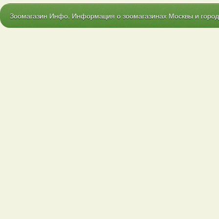
Зоомагазин Инфо. Информация о зоомагазинах Москвы и городо