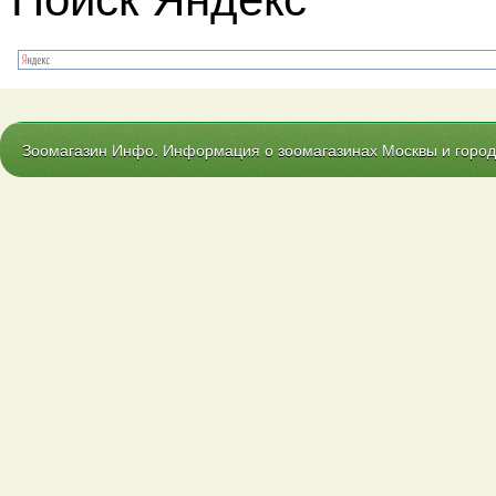
Зоомагазин Инфо. Информация о зоомагазинах Москвы и городо