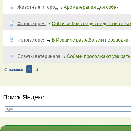
Животные и город
Ароматерапия для собак.
→
Фотогалерея
Собачьи бои среди среднеазиатских
→
Фотогалерея
В Израиле разработали переводчик
→
Советы ветеринара
Собаки продолжают умирать 
→
Страницы:
1
2
Поиск Яндекс