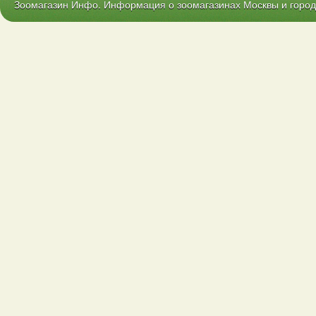
Зоомагазин Инфо. Информация о зоомагазинах Москвы и городо