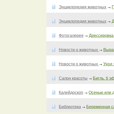
Энциклопедия животных
П
→
Энциклопедия животных
Д
→
Фотогалерея
Дрессировка 
→
Новости о животных
Выра
→
Новости о животных
Уход 
→
Салон красоты
Бигль. 5 э
→
Калейдоскоп
Осенью или д
→
Библиотека
Беременная с
→