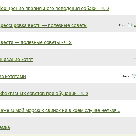
оощрение правильного поведения собаки. - ч. 2
рессировка вести — полезные советы
Теги:
я
вести — полезные советы - ч. 2
щивание котят
Т
за котятами
Теги:
ффективных советов при обучении - ч. 2
аже зимой морских свинок ни в коем случае нельзя...
амка