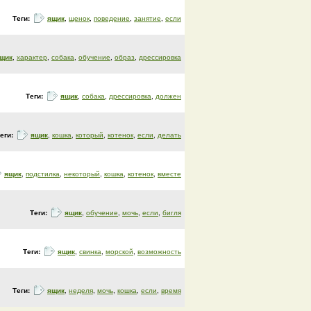
Теги:
ящик
,
щенок
,
поведение
,
занятие
,
если
щик
,
характер
,
собака
,
обучение
,
образ
,
дрессировка
Теги:
ящик
,
собака
,
дрессировка
,
должен
еги:
ящик
,
кошка
,
который
,
котенок
,
если
,
делать
ящик
,
подстилка
,
некоторый
,
кошка
,
котенок
,
вместе
Теги:
ящик
,
обучение
,
мочь
,
если
,
бигля
Теги:
ящик
,
свинка
,
морской
,
возможность
Теги:
ящик
,
неделя
,
мочь
,
кошка
,
если
,
время