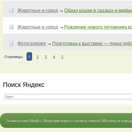
Животные и город
Образ кошки в сказках и мифах
→
Животные и город
Рождение нового питомника ко
→
Фотогалерея
Подготовка к выставке — показ зубов
→
Страницы:
1
2
3
4
5
Поиск Яндекс
Зоомагазин Инфо. Информация о зоомагазинах Москвы и городо