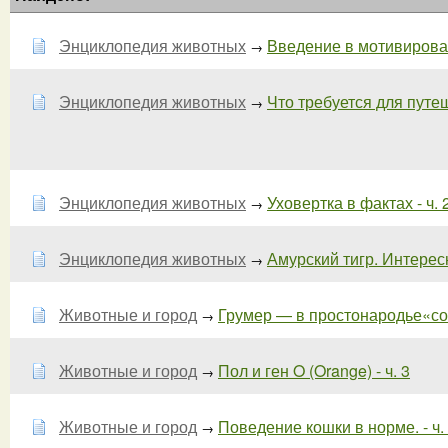
Энциклопедия животных
Введение в мотивирован
→
Энциклопедия животных
Что требуется для пут
→
Энциклопедия животных
Уховертка в фактах - ч. 
→
Энциклопедия животных
Амурский тигр. Интересн
→
Животные и город
Грумер — в простонародье«соб
→
Животные и город
Пол и ген O (Orange) - ч. 3
→
Животные и город
Поведение кошки в норме. - ч.
→