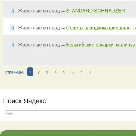
Животные и город
STANDARD SCHNAUZER
→
Животные и город
Советы заводчика шиншилл - ч
→
Животные и город
Бельгийские овчарки: малинуа,
→
Страницы:
1
2
3
4
5
6
7
8
Поиск Яндекс