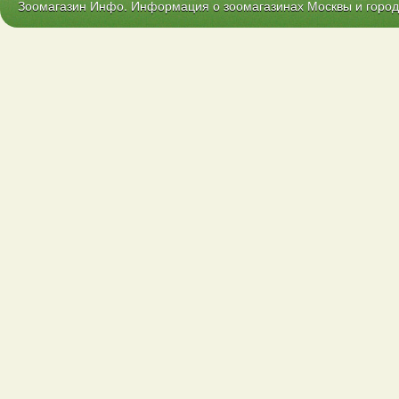
Зоомагазин Инфо. Информация о зоомагазинах Москвы и городо