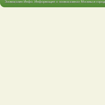
Зоомагазин Инфо. Информация о зоомагазинах Москвы и городо