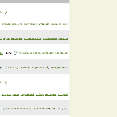
ч. 8
частота
,
процесс
,
популяция
,
мутация
,
мутационный
ас
,
один
,
мутация
,
изменчивость
,
изменение
,
генетик
а.
Теги:
популяция
,
отбор
,
мутация
,
адаптация
и:
шерсть
,
развитие
,
нормальный
,
мутация
,
мочь
ч. 3
эффект
,
стать
,
случайный
,
отбор
,
мутация
,
который
:
шимпанзе
,
человек
,
различие
,
мутация
,
ген
,
вид