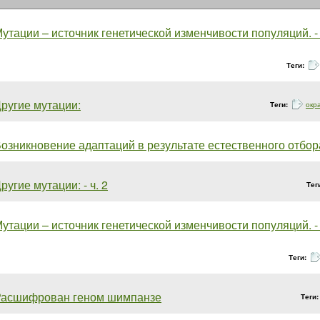
утации – источник генетической изменчивости популяций. - 
Теги:
ругие мутации:
Теги:
окр
озникновение адаптаций в результате естественного отбор
ругие мутации: - ч. 2
Тег
утации – источник генетической изменчивости популяций. - 
Теги:
Расшифрован геном шимпанзе
Теги