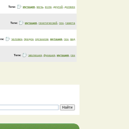
Теги:
мутация
,
мочь
,
если
,
другой
,
должен
Теги:
мутация
,
генетический
,
ген
,
гамета
еги:
человек
,
предок
,
организм
,
мутация
,
ген
,
вид
Теги:
эволюция
,
функция
,
мутация
,
ген