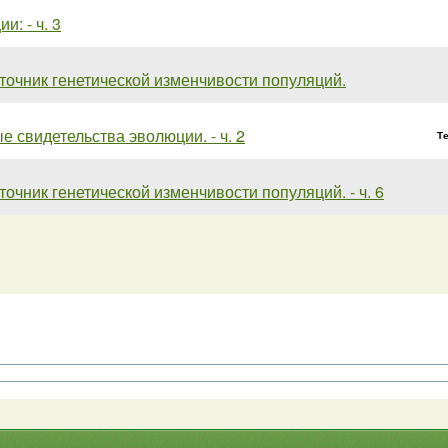
и: - ч. 3
точник генетической изменчивости популяций.
 свидетельства эволюции. - ч. 2
Т
точник генетической изменчивости популяций. - ч. 6