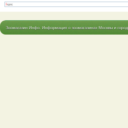
Зоомагазин Инфо. Информация о зоомагазинах Москвы и городо