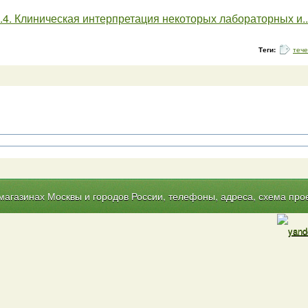
.4. Клиническая интерпретация некоторых лабораторных и... 
Теги:
теч
газинах Москвы и городов России, телефоны, адреса, схема прое