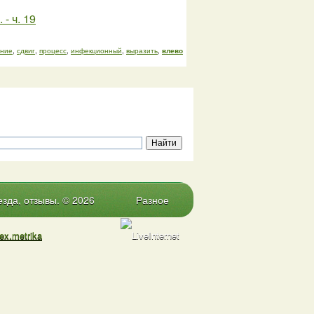
- ч. 19
ение
,
сдвиг
,
процесс
,
инфекционный
,
выразить
,
влево
зда, отзывы. © 2026
Разное