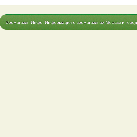
Зоомагазин Инфо. Информация о зоомагазинах Москвы и городо