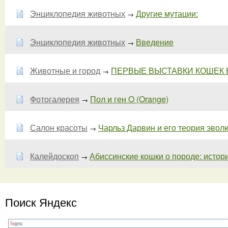
Энциклопедия животных
Другие мутации:
→
Энциклопедия животных
Введение
→
Животные и город
ПЕРВЫЕ ВЫСТАВКИ КОШЕК В 
→
Фотогалерея
Пол и ген O (Orange)
→
Салон красоты
Чарльз Дарвин и его теория эволюц
→
Калейдоскоп
Абиссинские кошки о породе: истори
→
Поиск Яндекс