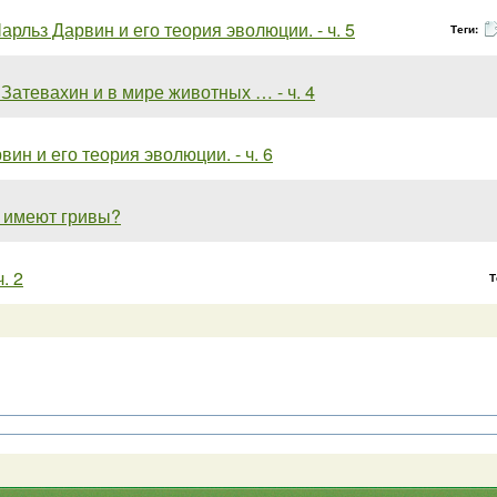
арльз Дарвин и его теория эволюции. - ч. 5
Теги:
Затевахин и в мире животных … - ч. 4
вин и его теория эволюции. - ч. 6
 имеют гривы?
. 2
Т