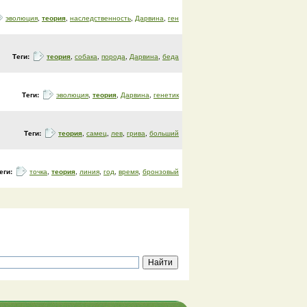
эволюция
,
теория
,
наследственность
,
Дарвина
,
ген
Теги:
теория
,
собака
,
порода
,
Дарвина
,
беда
Теги:
эволюция
,
теория
,
Дарвина
,
генетик
Теги:
теория
,
самец
,
лев
,
грива
,
больший
еги:
точка
,
теория
,
линия
,
год
,
время
,
бронзовый