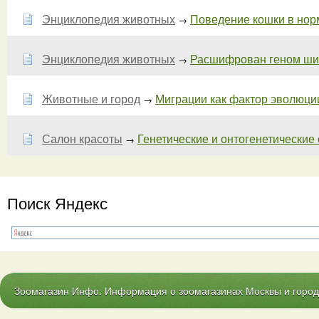
Энциклопедия животных
Поведение кошки в норме
→
Энциклопедия животных
Расшифрован геном ши
→
Животные и город
Миграции как фактор эволюци
→
Салон красоты
Генетические и онтогенетические
→
Поиск Яндекс
Зоомагазин Инфо. Информация о зоомагазинах Москвы и городо