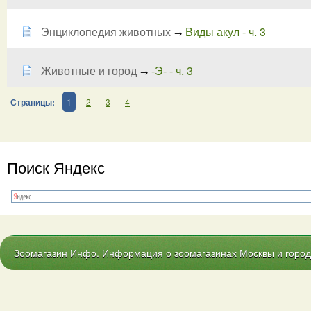
Энциклопедия животных
Виды акул - ч. 3
→
Животные и город
-Э- - ч. 3
→
Страницы:
1
2
3
4
Поиск Яндекс
Зоомагазин Инфо. Информация о зоомагазинах Москвы и городо