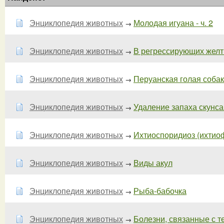
Энциклопедия животных
Молодая игуана - ч. 2
→
Энциклопедия животных
В регрессирующих желты
→
Энциклопедия животных
Перуанская голая собака.
→
Энциклопедия животных
Удаление запаха скунса у
→
Энциклопедия животных
Ихтиоспоридиоз (ихтио
→
Энциклопедия животных
Виды акул
→
Энциклопедия животных
Рыба-бабочка
→
Энциклопедия животных
Болезни, связанные с 
→