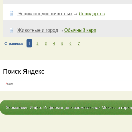
Энциклопедия животных
Лепидортоз
→
Животные и город
Обычный карп
→
Страницы:
1
2
3
4
5
6
7
Поиск Яндекс
Зоомагазин Инфо. Информация о зоомагазинах Москвы и городо