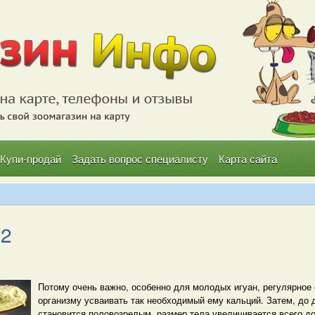
Купи-продай
Задать вопрос специалисту
Карта сайта
 2
Потому очень важно, особенно для молодых игуан, регулярно
организму усваивать так необходимый ему кальций. Затем, до д
становится половозрелым, размер тела увеличивается всего д