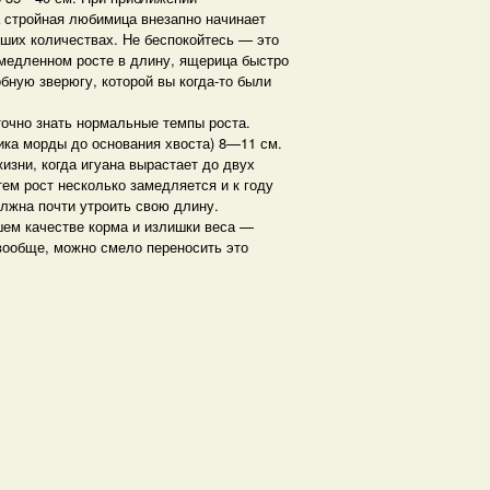
 стройная любимица внезапно начинает
ших количествах. Не беспокойтесь — это
 медленном росте в длину, ящерица быстро
бную зверюгу, которой вы когда-то были
точно знать нормальные темпы роста.
чика морды до основания хвоста) 8—11 см.
изни, когда игуана вырастает до двух
тем рост несколько замедляется и к году
олжна почти утроить свою длину.
шем качестве корма и излишки веса —
 вообще, можно смело переносить это