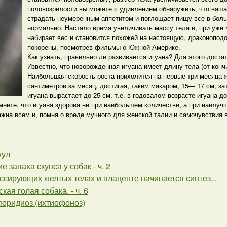
половозрелости вы можете с удивлением обнаружить, что ваша
страдать неумеренным аппетитом и поглощает пищу все в боль
нормально. Настало время увеличивать массу тела и, при уже
набирает вес и становится похожей на настоящую, драконоподо
покорены, посмотрев фильмы о Южной Америке.
Как узнать, правильно ли развивается игуана? Для этого доста
Известно, что новорожденная игуана имеет длину тела (от кон
Наибольшая скорость роста прихолится на первые три месяца ж
сантиметров за месяц, достигая, таким макаром, 15— 17 см, за
игуана вырастает до 25 см, т.е. в годовалом возрасте игуана д
мните, что игуана здорова не при наибольшем количестве, а при наилуч
ажна всем и, помня о вреде мучного для женской талии и самочувствия
кул
е запаха скунса у собак - ч. 2
ссирующих желтых телах и плаценте начинается синтез...
кая голая собака. - ч. 6
поридиоз (ихтиофоноз)