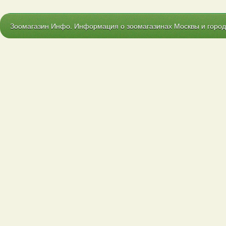
Зоомагазин Инфо. Информация о зоомагазинах Москвы и городо