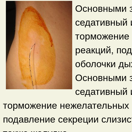
Основными з
седативный 
торможение
реакций, по
оболочки ды
Основными з
седативный 
торможение нежелательных 
подавление секреции слизис