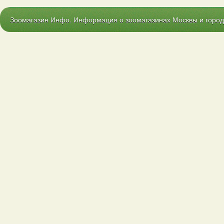
Зоомагазин Инфо. Информация о зоомагазинах Москвы и городо