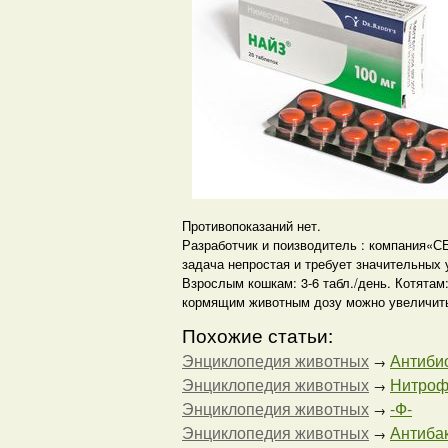
Противопоказаний нет.
Разработчик и поизводитель : компания«С
задача непростая и требует значительных 
Взрослым кошкам: 3-6 табл./день. Котятам
кормящим животным дозу можно увеличить в
Похожие статьи:
Энциклопедия животных
Антибио
→
Энциклопедия животных
Нитрофу
→
Энциклопедия животных
-Ф-
→
Энциклопедия животных
Антибак
→