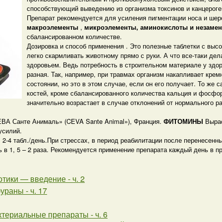
способствующий выведению из организма токсинов и канцероге
Препарат рекомендуется для усиления пигментации носа и шер
макроэлементы
,
микроэлементы, аминокислоты и незаме
сбалансированном количестве.
Дозировка и способ применения . Это полезные таблетки с выс
легко скармливать животному прямо с руки. А что все-таки дел
здоровьем. Ведь потребность в строительном материале у зд
разная. Так, например, при травмах организм накапливает крем
состоянии, но это в этом случае, если он его получает. То же 
костей, кроме сбалансированного количества кальция и фосфор
значительно возрастает в случае отклонений от нормального ра
ЕВА Санте Анималь» (CEVA Sante Animal»), Франция.
ФИТОМИНЫ
Выра
усилий.
: 2-4 табл./день.При стрессах, в период реабилитации после перенесен
 1, 5 – 2 раза. Рекомендуется применение препарата каждый день в пр
тики — введение - ч. 2
раны - ч. 17
териальные препараты - ч. 6