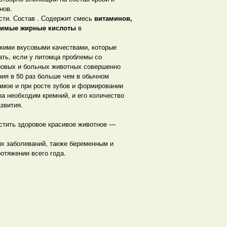
нов.
сти. Состав . Содержит смесь
витаминов,
нимые жирные кислоты
в
окими вкусовыми качествами, которые
ать, если у питомца проблемы со
оровых и больных животных совершенно
ния в 50 раз больше чем в обычном
самое и при росте зубов и формировании
а необходим кремний, и его количество
звития.
стить здоровое красивое животное —
ных заболеваний, также беременным и
отяжении всего года.