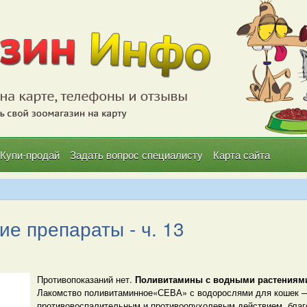
Купи-продай
Задать вопрос специалисту
Карта сайта
е препараты - ч. 13
Противопоказаний нет.
Поливитамины с водными растениям
Лакомство поливитаминное«СЕВА» с водорослями для кошек —
противовоспалительным и противоопухолевым действием, благ