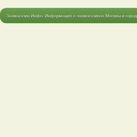
Зоомагазин Инфо. Информация о зоомагазинах Москвы и городо