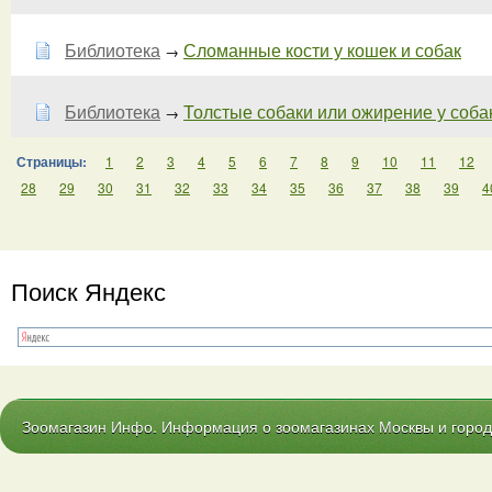
Библиотека
Сломанные кости у кошек и собак
→
Библиотека
Толстые собаки или ожирение у соба
→
Страницы:
1
2
3
4
5
6
7
8
9
10
11
12
28
29
30
31
32
33
34
35
36
37
38
39
4
Поиск Яндекс
Зоомагазин Инфо. Информация о зоомагазинах Москвы и городо