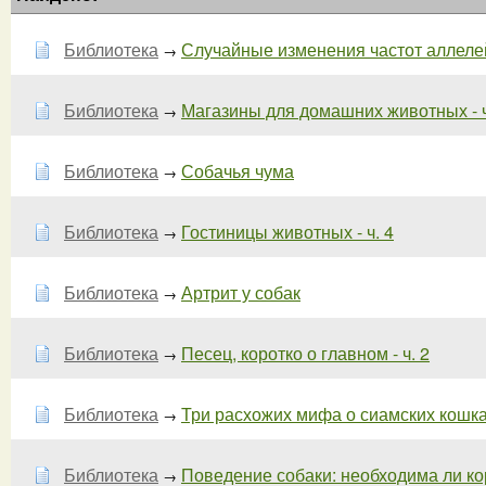
Библиотека
Случайные изменения частот аллелей 
→
Библиотека
Магазины для домашних животных - ч
→
Библиотека
Собачья чума
→
Библиотека
Гостиницы животных - ч. 4
→
Библиотека
Артрит у собак
→
Библиотека
Песец, коротко о главном - ч. 2
→
Библиотека
Три расхожих мифа о сиамских кошках
→
Библиотека
Поведение собаки: необходима ли кор
→