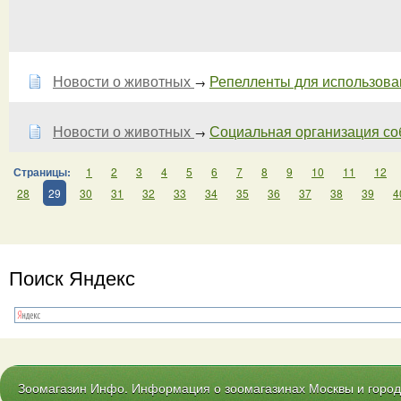
Новости о животных
Репелленты для использован
→
Новости о животных
Социальная организация соба
→
Страницы:
1
2
3
4
5
6
7
8
9
10
11
12
28
29
30
31
32
33
34
35
36
37
38
39
4
Поиск Яндекс
Зоомагазин Инфо. Информация о зоомагазинах Москвы и городо