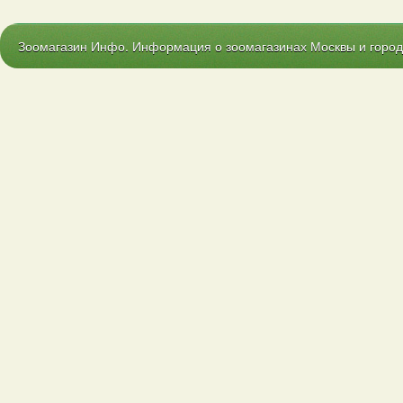
Зоомагазин Инфо. Информация о зоомагазинах Москвы и городо