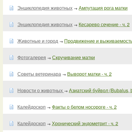
Энциклопедия животных
Ампутация рога матки
→
Энциклопедия животных
Кесарево сечение - ч. 2
→
Животные и город
Продвижение и выживаемость в
→
Фотогалерея
Скручивание матки
→
Советы ветеринара
Выворот матки - ч. 2
→
Новости о животных
Азиатский буйвол (Bubalus, b
→
Калейдоскоп
Факты о белом носороге - ч. 2
→
Калейдоскоп
Хронический эндометрит - ч. 2
→