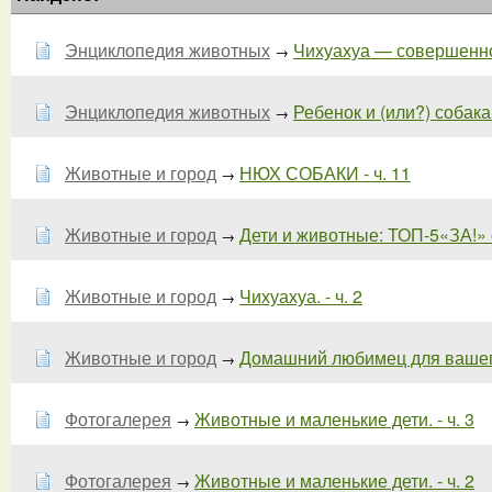
Энциклопедия животных
Чихуахуа — совершенно 
→
Энциклопедия животных
Ребенок и (или?) собака 
→
Животные и город
НЮХ СОБАКИ - ч. 11
→
Животные и город
Дети и животные: ТОП-5«ЗА!» 
→
Животные и город
Чихуахуа. - ч. 2
→
Животные и город
Домашний любимец для вашег
→
Фотогалерея
Животные и маленькие дети. - ч. 3
→
Фотогалерея
Животные и маленькие дети. - ч. 2
→