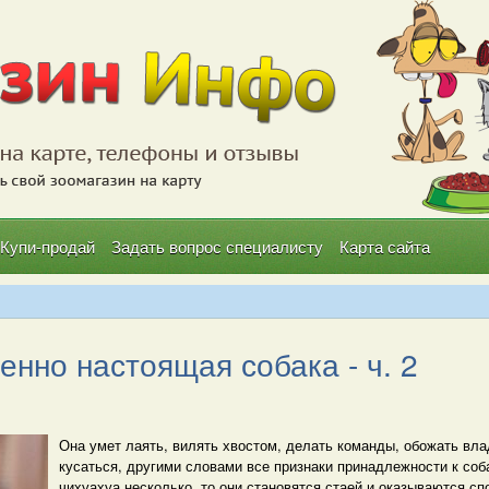
Купи-продай
Задать вопрос специалисту
Карта сайта
нно настоящая собака - ч. 2
Она умет лаять, вилять хвостом, делать команды, обожать вл
кусаться, другими словами все признаки принадлежности к соб
чихуахуа несколько, то они становятся стаей и оказываются сп