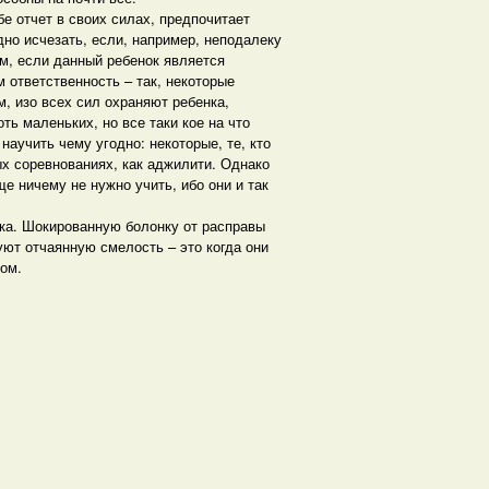
е отчет в своих силах, предпочитает
но исчезать, если, например, неподалеку
ем, если данный ребенок является
 ответственность – так, некоторые
, изо всех сил охраняют ребенка,
ь маленьких, но все таки кое на что
научить чему угодно: некоторые, те, кто
х соревнованиях, как аджилити. Однако
е ничему не нужно учить, ибо они и так
онка. Шокированную болонку от расправы
уют отчаянную смелость – это когда они
ком.