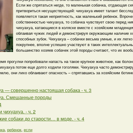
Если же спрятаться негде, то маленькая собачка, отдающая себ
притвориться несуществующей: чихуахуа имеет талант бесслед
появляется такая неприятность, как маленький ребенок. Впроч
собственностью чихуахуа, то собачка чувствует свою перед ним
чихуахуа, катающиеся в коляске вместе с хозяйским младенцем
облаивая чужих людей и демонстрируя окружающим наличие хот
способных зубок. Чихуахуа – собачки весьма умные, и их легко 
покрупнее, вполне успешно участвуют в таких интеллектуальны
большинство хозяев собачек этой породы считают, что их вообщ
ремя прогулки попробовали напасть на такое крупное животное, как бол
 чихуахуа потом еще долго ходили гоголями. Чихуахуа часто демонстрир
емлю, они лихо облаивают опасность – спрятавшись за хозяйским ботин
а — совершенно настоящая собака - ч. 3
уа. Смешанные породы
4
чихуахуа. - ч. 2
ие собаки до старости… в моде. - ч. 4
чка
,
ребенок
,
если