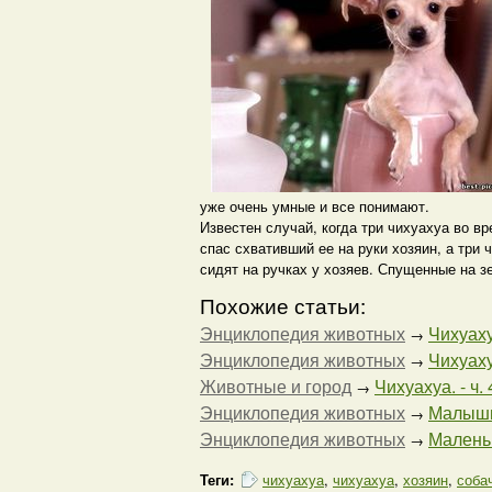
уже очень умные и все понимают.
Известен случай, когда три чихуахуа во в
спас схвативший ее на руки хозяин, а три
сидят на ручках у хозяев. Спущенные на з
Похожие статьи:
Энциклопедия животных
Чихуаху
→
Энциклопедия животных
Чихуах
→
Животные и город
Чихуахуа. - ч. 
→
Энциклопедия животных
Малыши 
→
Энциклопедия животных
Маленьк
→
Теги:
чихуахуа
,
чихуахуа
,
хозяин
,
соба