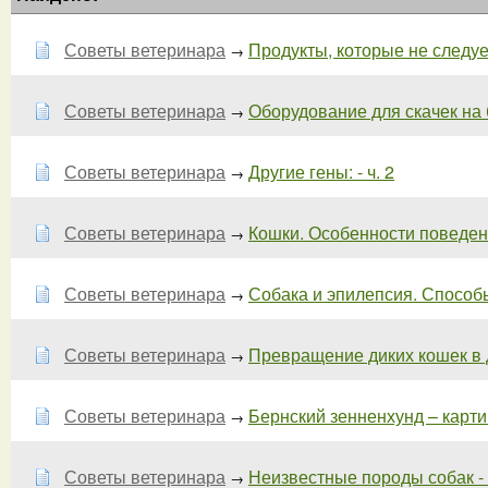
Советы ветеринара
Продукты, которые не следуе
→
Советы ветеринара
Оборудование для скачек на 
→
Советы ветеринара
Другие гены: - ч. 2
→
Советы ветеринара
Кошки. Особенности поведени
→
Советы ветеринара
Собака и эпилепсия. Способы
→
Советы ветеринара
Превращение диких кошек в д
→
Советы ветеринара
Бернский зенненхунд – картин
→
Советы ветеринара
Неизвестные породы собак - 
→