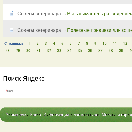
Советы ветеринара
Вы занимаетесь разведение
→
Советы ветеринара
Полезные прививки для кошек 
→
Страницы:
1
2
3
4
5
6
7
8
9
10
11
12
28
29
30
31
32
33
34
35
36
37
38
39
4
Поиск Яндекс
Зоомагазин Инфо. Информация о зоомагазинах Москвы и городо