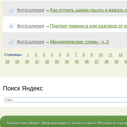
Фотогалерея
Как отучить щенка грызть и жевать п
→
Фотогалерея
Портрет пекинеса или разговор от пе
→
Фотогалерея
Менделеевские схемы - ч. 2
→
Страницы:
1
2
3
4
5
6
7
8
9
10
11
12
28
29
30
31
32
33
34
35
36
37
38
39
4
Поиск Яндекс
Зоомагазин Инфо. Информация о зоомагазинах Москвы и городо