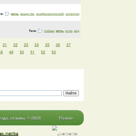
ги:
мочь
,
вещество
,
анафилактический
,
аллергия
Теги:
собака
,
мочь
,
если
,
вод
21
22
23
24
25
26
27
48
49
50
51
52
53
зда, отзывы. © 2026
Разное