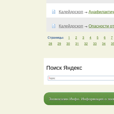
Калейдоскоп
Анафилактич
→
Калейдоскоп
Опасности отд
→
Страницы:
1
2
3
4
5
6
7
28
29
30
31
32
33
34
3
Поиск Яндекс
Зоомагазин Инфо. Информация о зоома