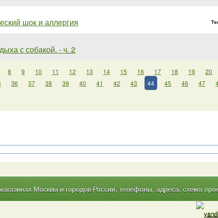
еский шок и аллергия
Те
ыха с собакой. - ч. 2
8
9
10
11
12
13
14
15
16
17
18
19
20
5
36
37
38
39
40
41
42
43
44
45
46
47
газинах Москвы и городов России, телефоны, адреса, схема прое