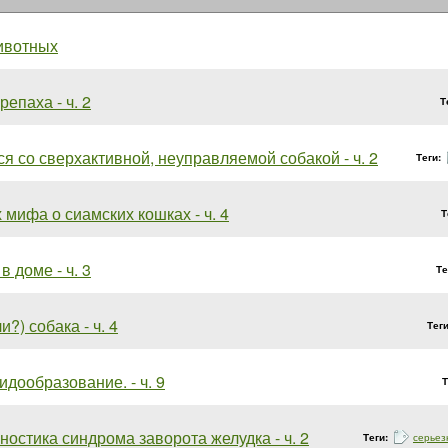
ивотных
епаха - ч. 2
Т
ся со сверхактивной, неуправляемой собакой - ч. 2
Теги:
 мифа о сиамских кошках - ч. 4
Т
в доме - ч. 3
Те
и?) собака - ч. 4
Тег
идообразование. - ч. 9
Т
гностика синдрома заворота желудка - ч. 2
Теги:
серьез