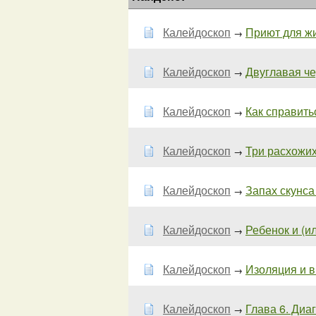
Калейдоскоп
Приют для ж
→
Калейдоскоп
Двуглавая чер
→
Калейдоскоп
Как справить
→
Калейдоскоп
Три расхожих
→
Калейдоскоп
Запах скунса 
→
Калейдоскоп
Ребенок и (ил
→
Калейдоскоп
Изоляция и в
→
Калейдоскоп
Глава 6. Диа
→