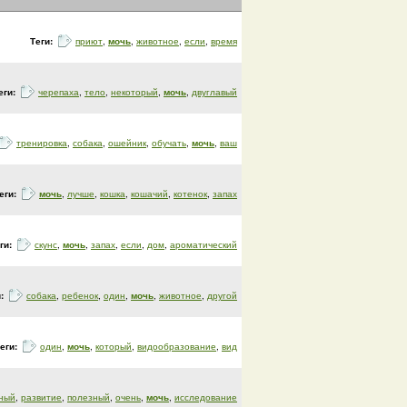
Теги:
приют
,
мочь
,
животное
,
если
,
время
еги:
черепаха
,
тело
,
некоторый
,
мочь
,
двуглавый
тренировка
,
собака
,
ошейник
,
обучать
,
мочь
,
ваш
еги:
мочь
,
лучше
,
кошка
,
кошачий
,
котенок
,
запах
ги:
скунс
,
мочь
,
запах
,
если
,
дом
,
ароматический
и:
собака
,
ребенок
,
один
,
мочь
,
животное
,
другой
еги:
один
,
мочь
,
который
,
видообразование
,
вид
ный
,
развитие
,
полезный
,
очень
,
мочь
,
исследование