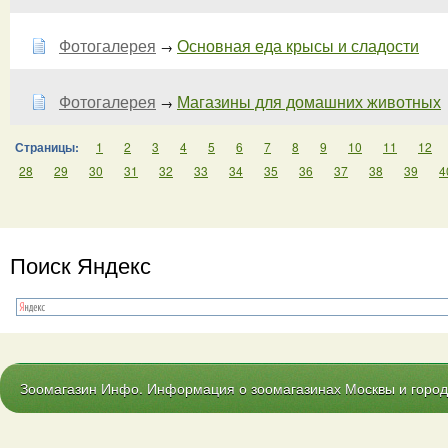
Фотогалерея
Основная еда крысы и сладости
→
Фотогалерея
Магазины для домашних животных
→
Страницы:
1
2
3
4
5
6
7
8
9
10
11
12
28
29
30
31
32
33
34
35
36
37
38
39
4
Поиск Яндекс
Зоомагазин Инфо. Информация о зоомагазинах Москвы и городо